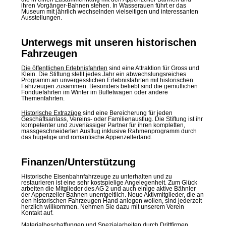
ihren Vorgänger-Bahnen stehen. In Wasserauen führt er das
Museum mit jährlich wechselnden vielseitigen und interessanten
Ausstellungen.
Unterwegs mit unseren historischen
Fahrzeugen
Die öffentlichen Erlebnisfahrten
sind eine Attraktion für Gross und
Klein. Die Stiftung stellt jedes Jahr ein abwechslungsreiches
Programm an unvergesslichen Erlebnisfahrten mit historischen
Fahrzeugen zusammen. Besonders beliebt sind die gemütlichen
Fonduefahrten im Winter im Buffetwagen oder andere
Themenfahrten.
Historische Extrazüge
sind eine Bereicherung für jeden
Geschäftsanlass, Vereins- oder Familienausflug. Die Stiftung ist ihr
kompetenter und zuverlässiger Partner für ihren kompletten,
massgeschneiderten Ausflug inklusive Rahmenprogramm durch
das hügelige und romantische Appenzellerland.
Finanzen/Unterstützung
Historische Eisenbahnfahrzeuge zu unterhalten und zu
restaurieren ist eine sehr kostspielige Angelegenheit. Zum Glück
arbeiten die Mitglieder des AG 2 und auch einige aktive Bähnler
der Appenzeller Bahnen unentgeltlich. Neue Aktivmitglieder, die an
den historischen Fahrzeugen Hand anlegen wollen, sind jederzeit
herzlich willkommen. Nehmen Sie dazu mit unserem Verein
Kontakt auf.
Materialbeschaffungen und Spezialarbeiten durch Drittfirmen