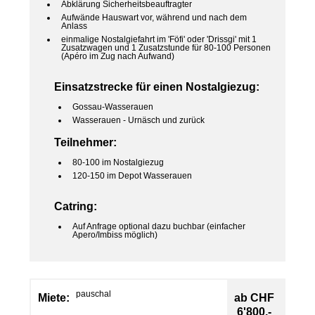
Abklärung Sicherheitsbeauftragter
Aufwände Hauswart vor, während und nach dem
Anlass
einmalige Nostalgiefahrt im 'Föfi' oder 'Drissgi' mit 1
Zusatzwagen und 1 Zusatzstunde für 80-100 Personen
(Apéro im Zug nach Aufwand)
Einsatzstrecke für einen Nostalgiezug:
Gossau-Wasserauen
Wasserauen - Urnäsch und zurück
Teilnehmer:
80-100 im Nostalgiezug
120-150 im Depot Wasserauen
Catring:
Auf Anfrage optional dazu buchbar (einfacher
Apero/Imbiss möglich)
pauschal
Miete:
ab CHF
6'800.-