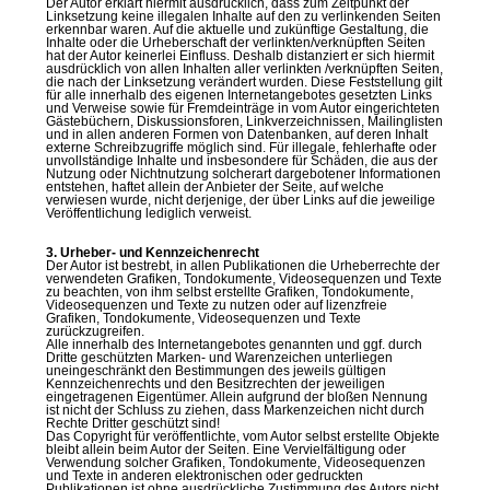
Der Autor erklärt hiermit ausdrücklich, dass zum Zeitpunkt der
Linksetzung keine illegalen Inhalte auf den zu verlinkenden Seiten
erkennbar waren. Auf die aktuelle und zukünftige Gestaltung, die
Inhalte oder die Urheberschaft der verlinkten/verknüpften Seiten
hat der Autor keinerlei Einfluss. Deshalb distanziert er sich hiermit
ausdrücklich von allen Inhalten aller verlinkten /verknüpften Seiten,
die nach der Linksetzung verändert wurden. Diese Feststellung gilt
für alle innerhalb des eigenen Internetangebotes gesetzten Links
und Verweise sowie für Fremdeinträge in vom Autor eingerichteten
Gästebüchern, Diskussionsforen, Linkverzeichnissen, Mailinglisten
und in allen anderen Formen von Datenbanken, auf deren Inhalt
externe Schreibzugriffe möglich sind. Für illegale, fehlerhafte oder
unvollständige Inhalte und insbesondere für Schäden, die aus der
Nutzung oder Nichtnutzung solcherart dargebotener Informationen
entstehen, haftet allein der Anbieter der Seite, auf welche
verwiesen wurde, nicht derjenige, der über Links auf die jeweilige
Veröffentlichung lediglich verweist.
3. Urheber- und Kennzeichenrecht
Der Autor ist bestrebt, in allen Publikationen die Urheberrechte der
verwendeten Grafiken, Tondokumente, Videosequenzen und Texte
zu beachten, von ihm selbst erstellte Grafiken, Tondokumente,
Videosequenzen und Texte zu nutzen oder auf lizenzfreie
Grafiken, Tondokumente, Videosequenzen und Texte
zurückzugreifen.
Alle innerhalb des Internetangebotes genannten und ggf. durch
Dritte geschützten Marken- und Warenzeichen unterliegen
uneingeschränkt den Bestimmungen des jeweils gültigen
Kennzeichenrechts und den Besitzrechten der jeweiligen
eingetragenen Eigentümer. Allein aufgrund der bloßen Nennung
ist nicht der Schluss zu ziehen, dass Markenzeichen nicht durch
Rechte Dritter geschützt sind!
Das Copyright für veröffentlichte, vom Autor selbst erstellte Objekte
bleibt allein beim Autor der Seiten. Eine Vervielfältigung oder
Verwendung solcher Grafiken, Tondokumente, Videosequenzen
und Texte in anderen elektronischen oder gedruckten
Publikationen ist ohne ausdrückliche Zustimmung des Autors nicht