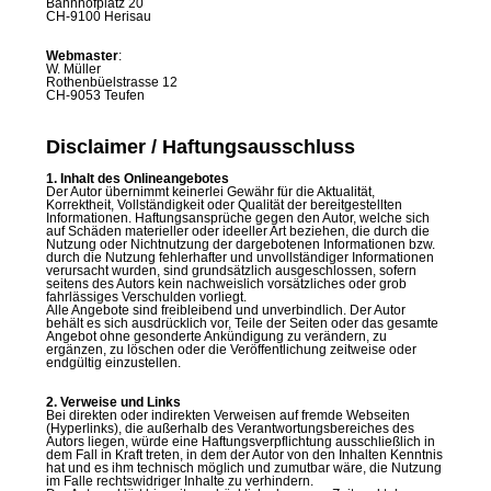
Bahnhofplatz 20
CH-9100 Herisau
Webmaster
:
W. Müller
Rothenbüelstrasse 12
CH-9053 Teufen
Disclaimer / Haftungsausschluss
1. Inhalt des Onlineangebotes
Der Autor übernimmt keinerlei Gewähr für die Aktualität,
Korrektheit, Vollständigkeit oder Qualität der bereitgestellten
Informationen. Haftungsansprüche gegen den Autor, welche sich
auf Schäden materieller oder ideeller Art beziehen, die durch die
Nutzung oder Nichtnutzung der dargebotenen Informationen bzw.
durch die Nutzung fehlerhafter und unvollständiger Informationen
verursacht wurden, sind grundsätzlich ausgeschlossen, sofern
seitens des Autors kein nachweislich vorsätzliches oder grob
fahrlässiges Verschulden vorliegt.
Alle Angebote sind freibleibend und unverbindlich. Der Autor
behält es sich ausdrücklich vor, Teile der Seiten oder das gesamte
Angebot ohne gesonderte Ankündigung zu verändern, zu
ergänzen, zu löschen oder die Veröffentlichung zeitweise oder
endgültig einzustellen.
2. Verweise und Links
Bei direkten oder indirekten Verweisen auf fremde Webseiten
(Hyperlinks), die außerhalb des Verantwortungsbereiches des
Autors liegen, würde eine Haftungsverpflichtung ausschließlich in
dem Fall in Kraft treten, in dem der Autor von den Inhalten Kenntnis
hat und es ihm technisch möglich und zumutbar wäre, die Nutzung
im Falle rechtswidriger Inhalte zu verhindern.